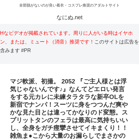
全部脱がないのが良い着衣・コスプレ推奨のアダルトサイト
なにぬ.net
Hなビデオが掲載されています。周りに人がいる時はイヤホ
ン、または、ミュート（消音）推奨です！
このサイトは広告を
含みます #PR
マジ軟派、初撮。 2052 『ご主人様とは浮
気じゃないんです♪』なんてどエロい発言
をする元カレに未練タラタラな新卒OLを
新宿でナンパ！スーツに身をつつんだ爽や
かな見た目とは違ってかなりのド変態。ス
プリットタンのフェラは最高に気持ちいい
し、全身をガチ痙攣させてイキまくり！！
雑魚ま●こから大量のお漏らしでまさかの